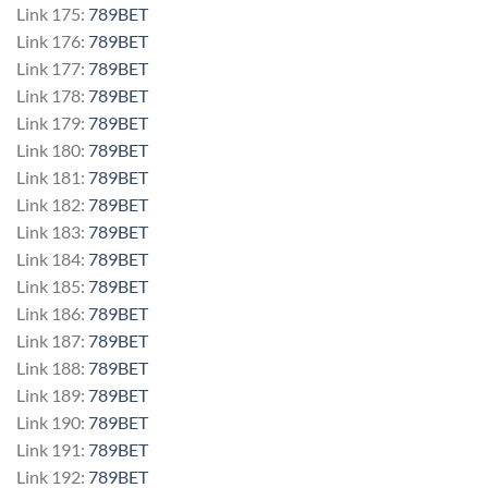
Link 175:
789BET
Link 176:
789BET
Link 177:
789BET
Link 178:
789BET
Link 179:
789BET
Link 180:
789BET
Link 181:
789BET
Link 182:
789BET
Link 183:
789BET
Link 184:
789BET
Link 185:
789BET
Link 186:
789BET
Link 187:
789BET
Link 188:
789BET
Link 189:
789BET
Link 190:
789BET
Link 191:
789BET
Link 192:
789BET