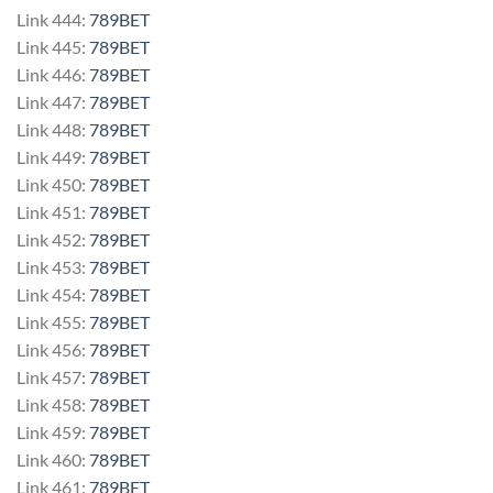
Link 444:
789BET
Link 445:
789BET
Link 446:
789BET
Link 447:
789BET
Link 448:
789BET
Link 449:
789BET
Link 450:
789BET
Link 451:
789BET
Link 452:
789BET
Link 453:
789BET
Link 454:
789BET
Link 455:
789BET
Link 456:
789BET
Link 457:
789BET
Link 458:
789BET
Link 459:
789BET
Link 460:
789BET
Link 461:
789BET