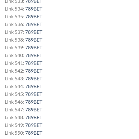
Link 533:
789BET
Link 534:
789BET
Link 535:
789BET
Link 536:
789BET
Link 537:
789BET
Link 538:
789BET
Link 539:
789BET
Link 540:
789BET
Link 541:
789BET
Link 542:
789BET
Link 543:
789BET
Link 544:
789BET
Link 545:
789BET
Link 546:
789BET
Link 547:
789BET
Link 548:
789BET
Link 549:
789BET
Link 550:
789BET