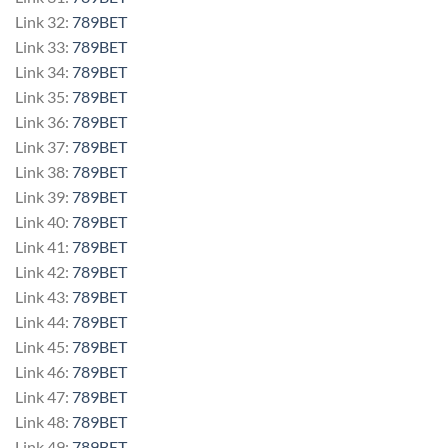
Link 32:
789BET
Link 33:
789BET
Link 34:
789BET
Link 35:
789BET
Link 36:
789BET
Link 37:
789BET
Link 38:
789BET
Link 39:
789BET
Link 40:
789BET
Link 41:
789BET
Link 42:
789BET
Link 43:
789BET
Link 44:
789BET
Link 45:
789BET
Link 46:
789BET
Link 47:
789BET
Link 48:
789BET
Link 49:
789BET