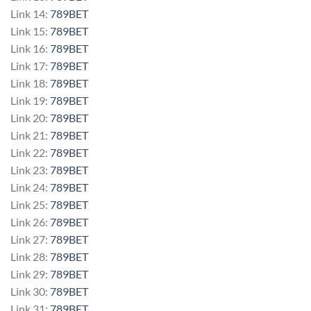
Link 14:
789BET
Link 15:
789BET
Link 16:
789BET
Link 17:
789BET
Link 18:
789BET
Link 19:
789BET
Link 20:
789BET
Link 21:
789BET
Link 22:
789BET
Link 23:
789BET
Link 24:
789BET
Link 25:
789BET
Link 26:
789BET
Link 27:
789BET
Link 28:
789BET
Link 29:
789BET
Link 30:
789BET
Link 31:
789BET