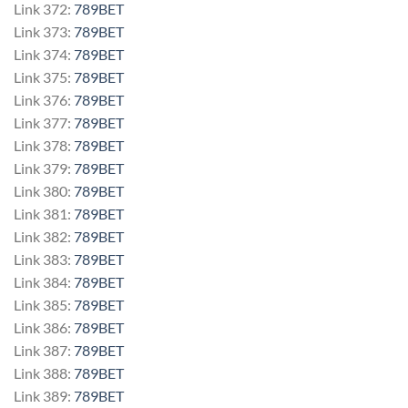
Link 372:
789BET
Link 373:
789BET
Link 374:
789BET
Link 375:
789BET
Link 376:
789BET
Link 377:
789BET
Link 378:
789BET
Link 379:
789BET
Link 380:
789BET
Link 381:
789BET
Link 382:
789BET
Link 383:
789BET
Link 384:
789BET
Link 385:
789BET
Link 386:
789BET
Link 387:
789BET
Link 388:
789BET
Link 389:
789BET