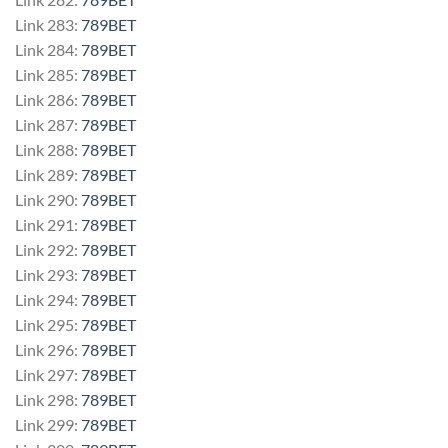
Link 283:
789BET
Link 284:
789BET
Link 285:
789BET
Link 286:
789BET
Link 287:
789BET
Link 288:
789BET
Link 289:
789BET
Link 290:
789BET
Link 291:
789BET
Link 292:
789BET
Link 293:
789BET
Link 294:
789BET
Link 295:
789BET
Link 296:
789BET
Link 297:
789BET
Link 298:
789BET
Link 299:
789BET