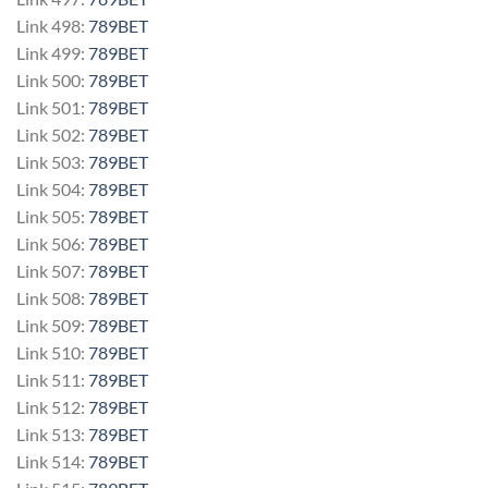
Link 498:
789BET
Link 499:
789BET
Link 500:
789BET
Link 501:
789BET
Link 502:
789BET
Link 503:
789BET
Link 504:
789BET
Link 505:
789BET
Link 506:
789BET
Link 507:
789BET
Link 508:
789BET
Link 509:
789BET
Link 510:
789BET
Link 511:
789BET
Link 512:
789BET
Link 513:
789BET
Link 514:
789BET