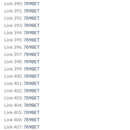
Link 390:
789BET
Link 391:
789BET
Link 392:
789BET
Link 393:
789BET
Link 394:
789BET
Link 395:
789BET
Link 396:
789BET
Link 397:
789BET
Link 398:
789BET
Link 399:
789BET
Link 400:
789BET
Link 401:
789BET
Link 402:
789BET
Link 403:
789BET
Link 404:
789BET
Link 405:
789BET
Link 406:
789BET
Link 407:
789BET