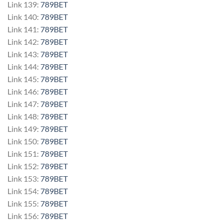
Link 139:
789BET
Link 140:
789BET
Link 141:
789BET
Link 142:
789BET
Link 143:
789BET
Link 144:
789BET
Link 145:
789BET
Link 146:
789BET
Link 147:
789BET
Link 148:
789BET
Link 149:
789BET
Link 150:
789BET
Link 151:
789BET
Link 152:
789BET
Link 153:
789BET
Link 154:
789BET
Link 155:
789BET
Link 156:
789BET