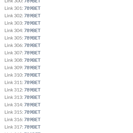
Link 300:
789BET
Link 301:
789BET
Link 302:
789BET
Link 303:
789BET
Link 304:
789BET
Link 305:
789BET
Link 306:
789BET
Link 307:
789BET
Link 308:
789BET
Link 309:
789BET
Link 310:
789BET
Link 311:
789BET
Link 312:
789BET
Link 313:
789BET
Link 314:
789BET
Link 315:
789BET
Link 316:
789BET
Link 317:
789BET