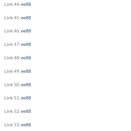
Link 44:
ee88
Link 45:
ee88
Link 46:
ee88
Link 47:
ee88
Link 48:
ee88
Link 49:
ee88
Link 50:
ee88
Link 51:
ee88
Link 52:
ee88
Link 53:
ee88