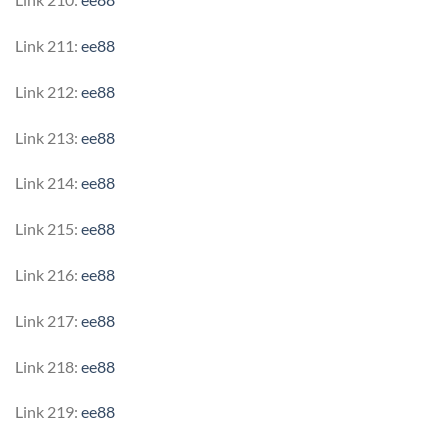
Link 211:
ee88
Link 212:
ee88
Link 213:
ee88
Link 214:
ee88
Link 215:
ee88
Link 216:
ee88
Link 217:
ee88
Link 218:
ee88
Link 219:
ee88