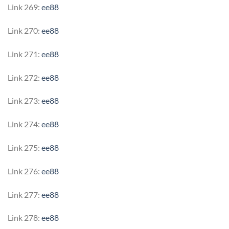
Link 269:
ee88
Link 270:
ee88
Link 271:
ee88
Link 272:
ee88
Link 273:
ee88
Link 274:
ee88
Link 275:
ee88
Link 276:
ee88
Link 277:
ee88
Link 278:
ee88