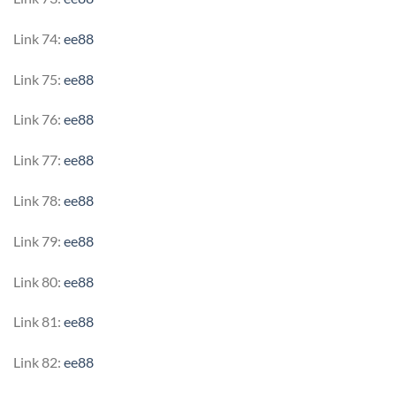
Link 74:
ee88
Link 75:
ee88
Link 76:
ee88
Link 77:
ee88
Link 78:
ee88
Link 79:
ee88
Link 80:
ee88
Link 81:
ee88
Link 82:
ee88