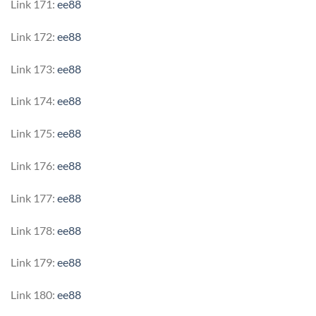
Link 171:
ee88
Link 172:
ee88
Link 173:
ee88
Link 174:
ee88
Link 175:
ee88
Link 176:
ee88
Link 177:
ee88
Link 178:
ee88
Link 179:
ee88
Link 180:
ee88