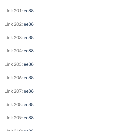
Link 201:
ee88
Link 202:
ee88
Link 203:
ee88
Link 204:
ee88
Link 205:
ee88
Link 206:
ee88
Link 207:
ee88
Link 208:
ee88
Link 209:
ee88
Link 210:
ee88