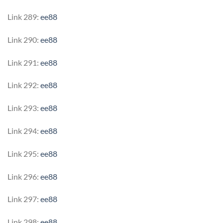
Link 289:
ee88
Link 290:
ee88
Link 291:
ee88
Link 292:
ee88
Link 293:
ee88
Link 294:
ee88
Link 295:
ee88
Link 296:
ee88
Link 297:
ee88
Link 298:
ee88