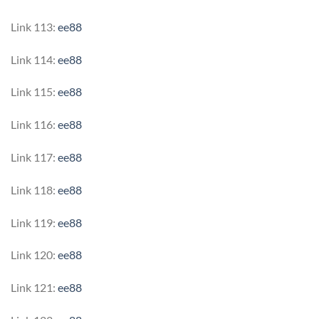
Link 113:
ee88
Link 114:
ee88
Link 115:
ee88
Link 116:
ee88
Link 117:
ee88
Link 118:
ee88
Link 119:
ee88
Link 120:
ee88
Link 121:
ee88