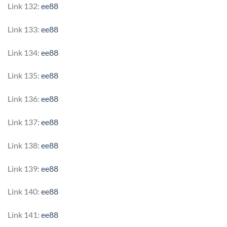
Link 132:
ee88
Link 133:
ee88
Link 134:
ee88
Link 135:
ee88
Link 136:
ee88
Link 137:
ee88
Link 138:
ee88
Link 139:
ee88
Link 140:
ee88
Link 141:
ee88