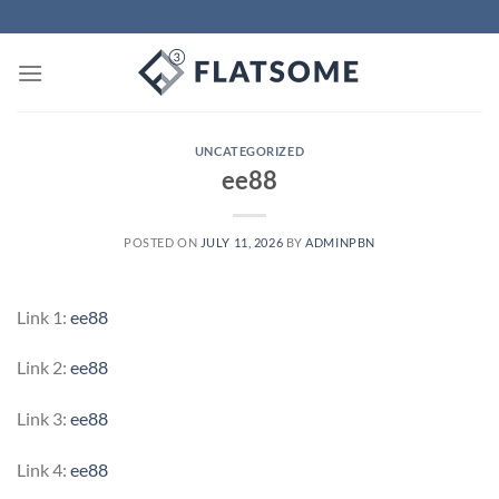
Skip
to
content
UNCATEGORIZED
ee88
POSTED ON
JULY 11, 2026
BY
ADMINPBN
Link 1:
ee88
Link 2:
ee88
Link 3:
ee88
Link 4:
ee88