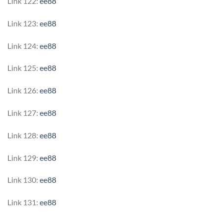
Link 122:
ee88
Link 123:
ee88
Link 124:
ee88
Link 125:
ee88
Link 126:
ee88
Link 127:
ee88
Link 128:
ee88
Link 129:
ee88
Link 130:
ee88
Link 131:
ee88