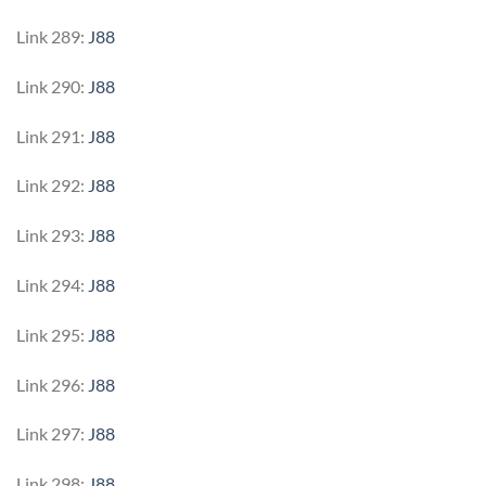
Link 289:
J88
Link 290:
J88
Link 291:
J88
Link 292:
J88
Link 293:
J88
Link 294:
J88
Link 295:
J88
Link 296:
J88
Link 297:
J88
Link 298:
J88