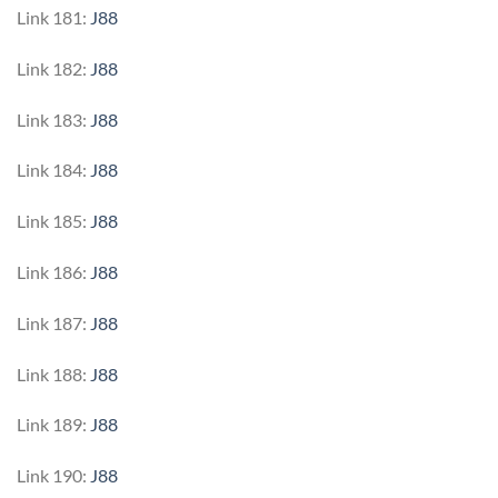
Link 181:
J88
Link 182:
J88
Link 183:
J88
Link 184:
J88
Link 185:
J88
Link 186:
J88
Link 187:
J88
Link 188:
J88
Link 189:
J88
Link 190:
J88