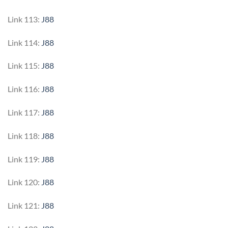
Link 113:
J88
Link 114:
J88
Link 115:
J88
Link 116:
J88
Link 117:
J88
Link 118:
J88
Link 119:
J88
Link 120:
J88
Link 121:
J88