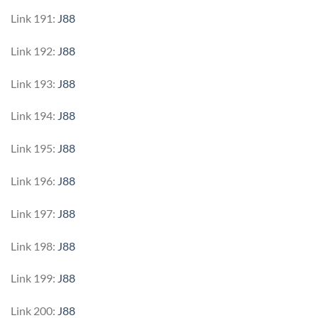
Link 191:
J88
Link 192:
J88
Link 193:
J88
Link 194:
J88
Link 195:
J88
Link 196:
J88
Link 197:
J88
Link 198:
J88
Link 199:
J88
Link 200:
J88