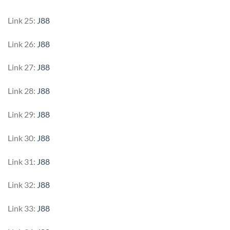
Link 25:
J88
Link 26:
J88
Link 27:
J88
Link 28:
J88
Link 29:
J88
Link 30:
J88
Link 31:
J88
Link 32:
J88
Link 33:
J88