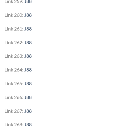
Link 259:
J88
Link 260:
J88
Link 261:
J88
Link 262:
J88
Link 263:
J88
Link 264:
J88
Link 265:
J88
Link 266:
J88
Link 267:
J88
Link 268:
J88