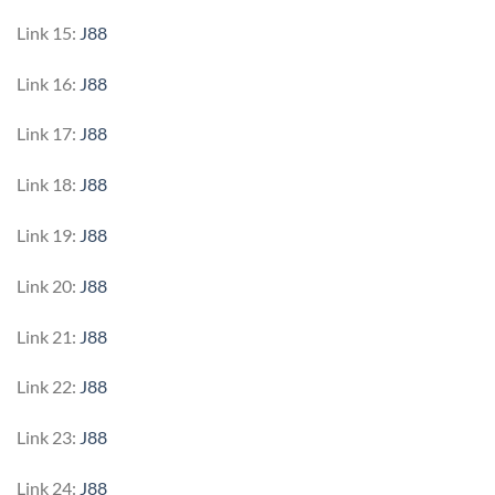
Link 15:
J88
Link 16:
J88
Link 17:
J88
Link 18:
J88
Link 19:
J88
Link 20:
J88
Link 21:
J88
Link 22:
J88
Link 23:
J88
Link 24:
J88