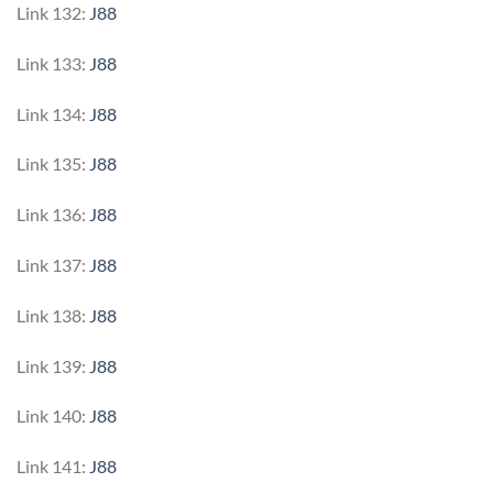
Link 132:
J88
Link 133:
J88
Link 134:
J88
Link 135:
J88
Link 136:
J88
Link 137:
J88
Link 138:
J88
Link 139:
J88
Link 140:
J88
Link 141:
J88