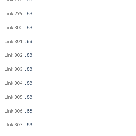
Link 299:
J88
Link 300:
J88
Link 301:
J88
Link 302:
J88
Link 303:
J88
Link 304:
J88
Link 305:
J88
Link 306:
J88
Link 307:
J88