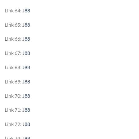
Link 64:
J88
Link 65:
J88
Link 66:
J88
Link 67:
J88
Link 68:
J88
Link 69:
J88
Link 70:
J88
Link 71:
J88
Link 72:
J88
Link 73:
J88