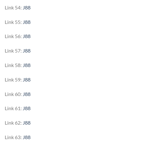
Link 54:
J88
Link 55:
J88
Link 56:
J88
Link 57:
J88
Link 58:
J88
Link 59:
J88
Link 60:
J88
Link 61:
J88
Link 62:
J88
Link 63:
J88