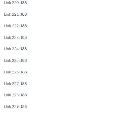
Link 220:
J88
Link 221:
J88
Link 222:
J88
Link 223:
J88
Link 224:
J88
Link 225:
J88
Link 226:
J88
Link 227:
J88
Link 228:
J88
Link 229:
J88