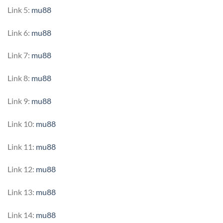
Link 5:
mu88
Link 6:
mu88
Link 7:
mu88
Link 8:
mu88
Link 9:
mu88
Link 10:
mu88
Link 11:
mu88
Link 12:
mu88
Link 13:
mu88
Link 14:
mu88