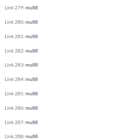
Link 279:
mu88
Link 280:
mu88
Link 281:
mu88
Link 282:
mu88
Link 283:
mu88
Link 284:
mu88
Link 285:
mu88
Link 286:
mu88
Link 287:
mu88
Link 288:
mu88