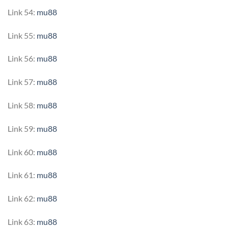
Link 54:
mu88
Link 55:
mu88
Link 56:
mu88
Link 57:
mu88
Link 58:
mu88
Link 59:
mu88
Link 60:
mu88
Link 61:
mu88
Link 62:
mu88
Link 63:
mu88