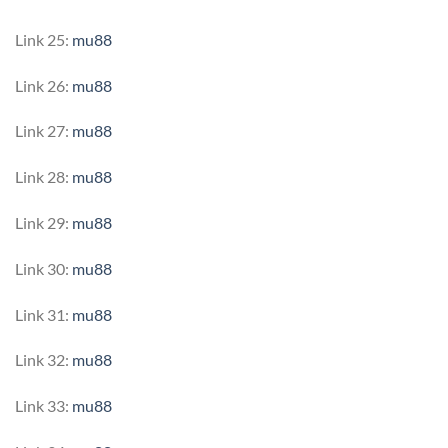
Link 25:
mu88
Link 26:
mu88
Link 27:
mu88
Link 28:
mu88
Link 29:
mu88
Link 30:
mu88
Link 31:
mu88
Link 32:
mu88
Link 33:
mu88