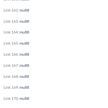
Link 162:
mu88
Link 163:
mu88
Link 164:
mu88
Link 165:
mu88
Link 166:
mu88
Link 167:
mu88
Link 168:
mu88
Link 169:
mu88
Link 170:
mu88