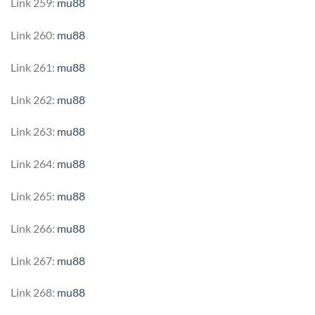
Link 259:
mu88
Link 260:
mu88
Link 261:
mu88
Link 262:
mu88
Link 263:
mu88
Link 264:
mu88
Link 265:
mu88
Link 266:
mu88
Link 267:
mu88
Link 268:
mu88