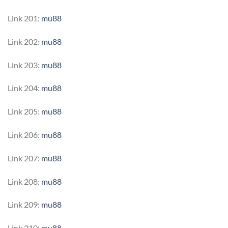
Link 201:
mu88
Link 202:
mu88
Link 203:
mu88
Link 204:
mu88
Link 205:
mu88
Link 206:
mu88
Link 207:
mu88
Link 208:
mu88
Link 209:
mu88
Link 210:
mu88