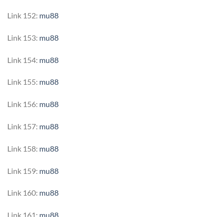
Link 152:
mu88
Link 153:
mu88
Link 154:
mu88
Link 155:
mu88
Link 156:
mu88
Link 157:
mu88
Link 158:
mu88
Link 159:
mu88
Link 160:
mu88
Link 161:
mu88