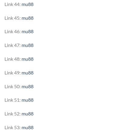
Link 44:
mu88
Link 45:
mu88
Link 46:
mu88
Link 47:
mu88
Link 48:
mu88
Link 49:
mu88
Link 50:
mu88
Link 51:
mu88
Link 52:
mu88
Link 53:
mu88