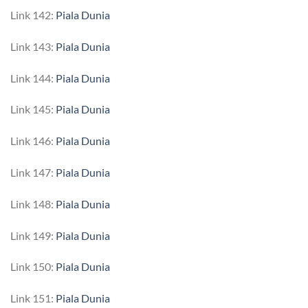
Link 142:
Piala Dunia
Link 143:
Piala Dunia
Link 144:
Piala Dunia
Link 145:
Piala Dunia
Link 146:
Piala Dunia
Link 147:
Piala Dunia
Link 148:
Piala Dunia
Link 149:
Piala Dunia
Link 150:
Piala Dunia
Link 151:
Piala Dunia