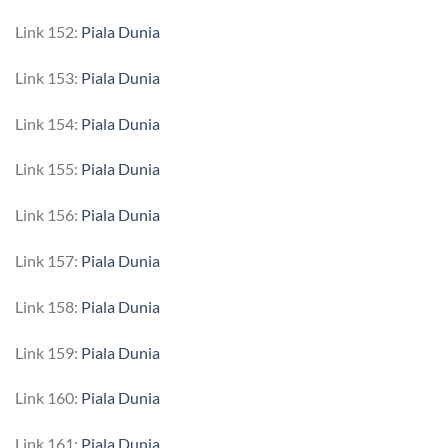
Link 152:
Piala Dunia
Link 153:
Piala Dunia
Link 154:
Piala Dunia
Link 155:
Piala Dunia
Link 156:
Piala Dunia
Link 157:
Piala Dunia
Link 158:
Piala Dunia
Link 159:
Piala Dunia
Link 160:
Piala Dunia
Link 161:
Piala Dunia