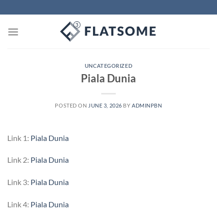
Skip
to
content
UNCATEGORIZED
Piala Dunia
POSTED ON
JUNE 3, 2026
BY
ADMINPBN
Link 1:
Piala Dunia
Link 2:
Piala Dunia
Link 3:
Piala Dunia
Link 4:
Piala Dunia