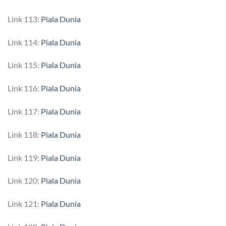
Link 113:
Piala Dunia
Link 114:
Piala Dunia
Link 115:
Piala Dunia
Link 116:
Piala Dunia
Link 117:
Piala Dunia
Link 118:
Piala Dunia
Link 119:
Piala Dunia
Link 120:
Piala Dunia
Link 121:
Piala Dunia