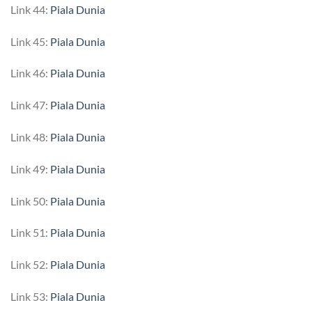
Link 44:
Piala Dunia
Link 45:
Piala Dunia
Link 46:
Piala Dunia
Link 47:
Piala Dunia
Link 48:
Piala Dunia
Link 49:
Piala Dunia
Link 50:
Piala Dunia
Link 51:
Piala Dunia
Link 52:
Piala Dunia
Link 53:
Piala Dunia