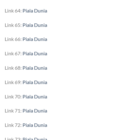
Link 64:
Piala Dunia
Link 65:
Piala Dunia
Link 66:
Piala Dunia
Link 67:
Piala Dunia
Link 68:
Piala Dunia
Link 69:
Piala Dunia
Link 70:
Piala Dunia
Link 71:
Piala Dunia
Link 72:
Piala Dunia
Link 73:
Piala Dunia