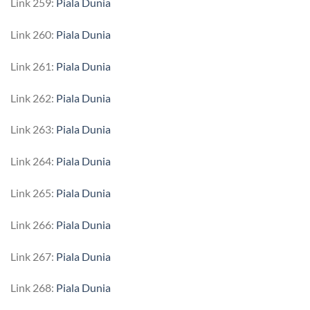
Link 259:
Piala Dunia
Link 260:
Piala Dunia
Link 261:
Piala Dunia
Link 262:
Piala Dunia
Link 263:
Piala Dunia
Link 264:
Piala Dunia
Link 265:
Piala Dunia
Link 266:
Piala Dunia
Link 267:
Piala Dunia
Link 268:
Piala Dunia