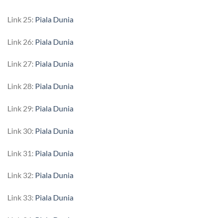
Link 25:
Piala Dunia
Link 26:
Piala Dunia
Link 27:
Piala Dunia
Link 28:
Piala Dunia
Link 29:
Piala Dunia
Link 30:
Piala Dunia
Link 31:
Piala Dunia
Link 32:
Piala Dunia
Link 33:
Piala Dunia