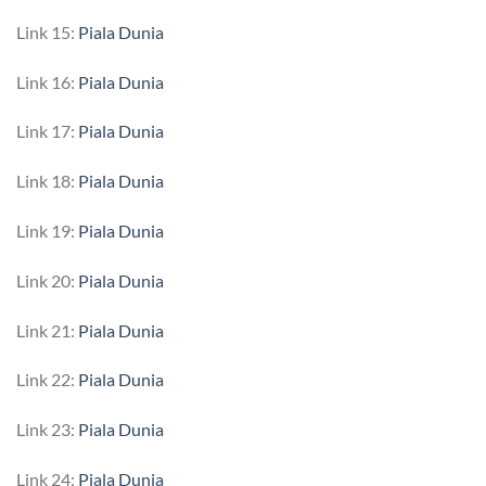
Link 15:
Piala Dunia
Link 16:
Piala Dunia
Link 17:
Piala Dunia
Link 18:
Piala Dunia
Link 19:
Piala Dunia
Link 20:
Piala Dunia
Link 21:
Piala Dunia
Link 22:
Piala Dunia
Link 23:
Piala Dunia
Link 24:
Piala Dunia