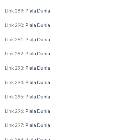
Link 289:
Piala Dunia
Link 290:
Piala Dunia
Link 291:
Piala Dunia
Link 292:
Piala Dunia
Link 293:
Piala Dunia
Link 294:
Piala Dunia
Link 295:
Piala Dunia
Link 296:
Piala Dunia
Link 297:
Piala Dunia
Link 298:
Piala Dunia