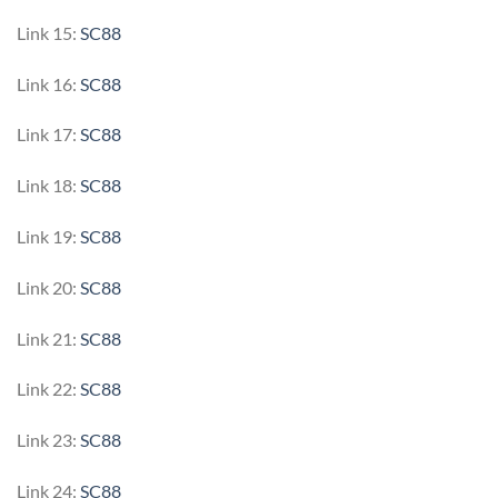
Link 15:
SC88
Link 16:
SC88
Link 17:
SC88
Link 18:
SC88
Link 19:
SC88
Link 20:
SC88
Link 21:
SC88
Link 22:
SC88
Link 23:
SC88
Link 24:
SC88