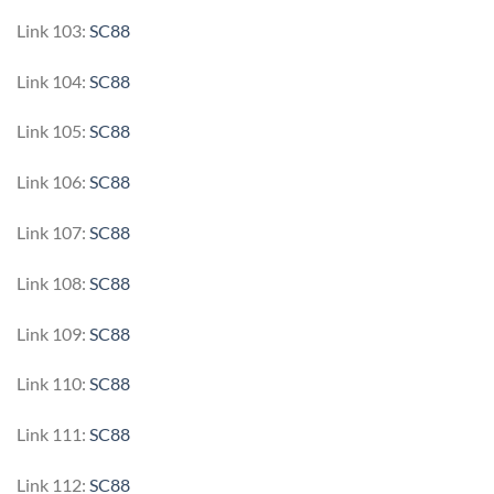
Link 103:
SC88
Link 104:
SC88
Link 105:
SC88
Link 106:
SC88
Link 107:
SC88
Link 108:
SC88
Link 109:
SC88
Link 110:
SC88
Link 111:
SC88
Link 112:
SC88