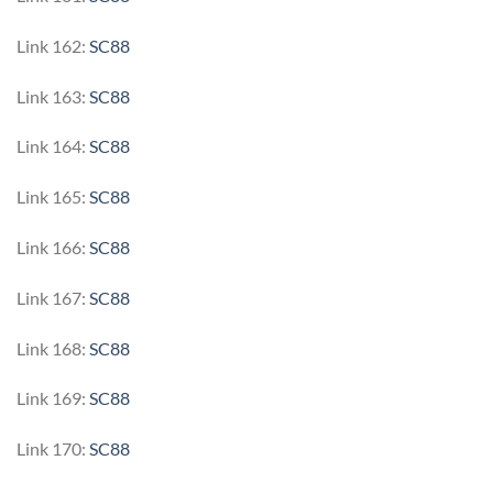
Link 162:
SC88
Link 163:
SC88
Link 164:
SC88
Link 165:
SC88
Link 166:
SC88
Link 167:
SC88
Link 168:
SC88
Link 169:
SC88
Link 170:
SC88