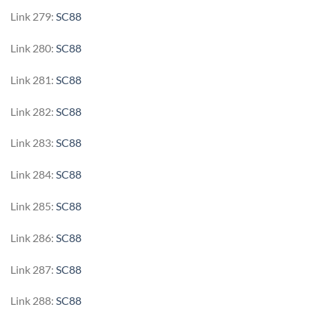
Link 279:
SC88
Link 280:
SC88
Link 281:
SC88
Link 282:
SC88
Link 283:
SC88
Link 284:
SC88
Link 285:
SC88
Link 286:
SC88
Link 287:
SC88
Link 288:
SC88