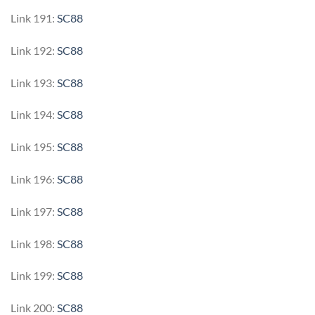
Link 191:
SC88
Link 192:
SC88
Link 193:
SC88
Link 194:
SC88
Link 195:
SC88
Link 196:
SC88
Link 197:
SC88
Link 198:
SC88
Link 199:
SC88
Link 200:
SC88