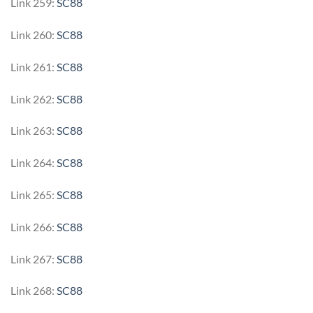
Link 259:
SC88
Link 260:
SC88
Link 261:
SC88
Link 262:
SC88
Link 263:
SC88
Link 264:
SC88
Link 265:
SC88
Link 266:
SC88
Link 267:
SC88
Link 268:
SC88