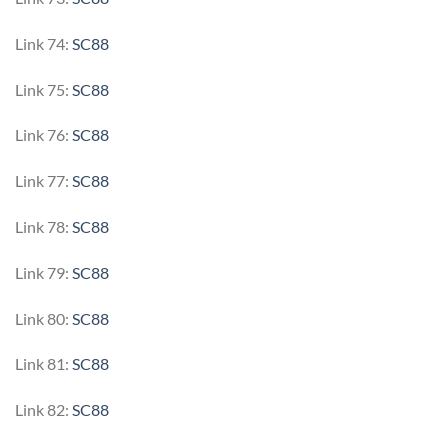
Link 74:
SC88
Link 75:
SC88
Link 76:
SC88
Link 77:
SC88
Link 78:
SC88
Link 79:
SC88
Link 80:
SC88
Link 81:
SC88
Link 82:
SC88