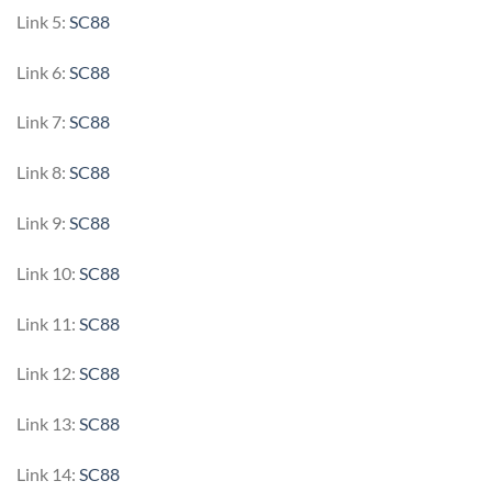
Link 5:
SC88
Link 6:
SC88
Link 7:
SC88
Link 8:
SC88
Link 9:
SC88
Link 10:
SC88
Link 11:
SC88
Link 12:
SC88
Link 13:
SC88
Link 14:
SC88