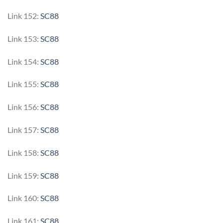
Link 152:
SC88
Link 153:
SC88
Link 154:
SC88
Link 155:
SC88
Link 156:
SC88
Link 157:
SC88
Link 158:
SC88
Link 159:
SC88
Link 160:
SC88
Link 161:
SC88