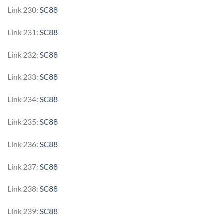
Link 230:
SC88
Link 231:
SC88
Link 232:
SC88
Link 233:
SC88
Link 234:
SC88
Link 235:
SC88
Link 236:
SC88
Link 237:
SC88
Link 238:
SC88
Link 239:
SC88