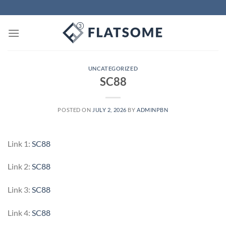
Skip
to
content
UNCATEGORIZED
SC88
POSTED ON
JULY 2, 2026
BY
ADMINPBN
Link 1:
SC88
Link 2:
SC88
Link 3:
SC88
Link 4:
SC88