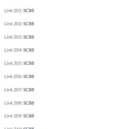
Link 201:
SC88
Link 202:
SC88
Link 203:
SC88
Link 204:
SC88
Link 205:
SC88
Link 206:
SC88
Link 207:
SC88
Link 208:
SC88
Link 209:
SC88
Link 210:
SC88